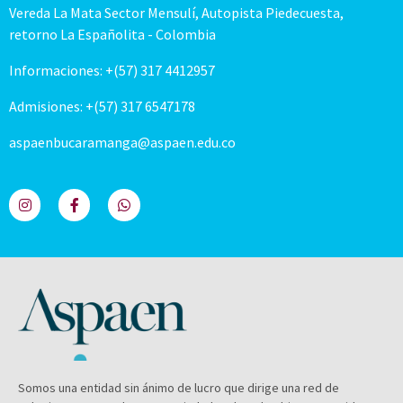
Vereda La Mata Sector Mensulí, Autopista Piedecuesta,
retorno La Españolita - Colombia
Informaciones: +(57) 317 4412957
Admisiones: +(57) 317 6547178
aspaenbucaramanga@aspaen.edu.co
Somos una entidad sin ánimo de lucro que dirige una red de