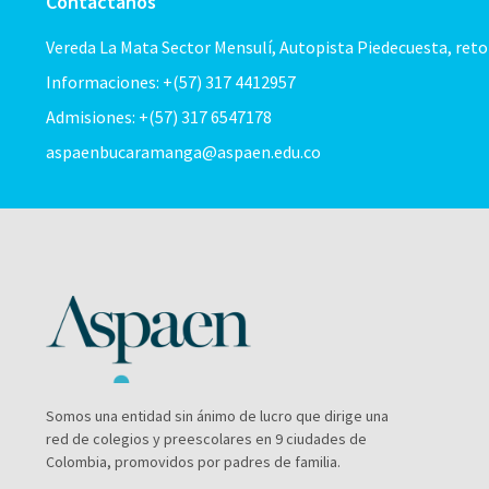
Contáctanos
Vereda La Mata Sector Mensulí, Autopista Piedecuesta, ret
Informaciones: +(57) 317 4412957
Admisiones: +(57) 317 6547178
aspaenbucaramanga@aspaen.edu.co
Somos una entidad sin ánimo de lucro que dirige una
red de colegios y preescolares en 9 ciudades de
Colombia, promovidos por padres de familia.