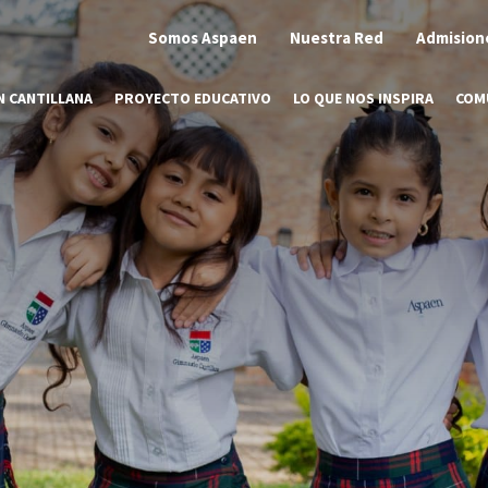
Somos Aspaen
Nuestra Red
Admision
N CANTILLANA
PROYECTO EDUCATIVO
LO QUE NOS INSPIRA
COM