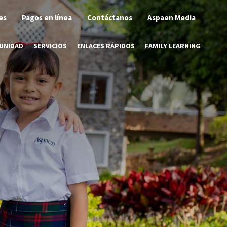
es
Pagos en línea
Contáctanos
Aspaen Media
UNIDAD
SERVICIOS
ENLACES RÁPIDOS
FAMILY LEARNING