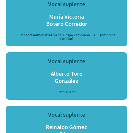
Vocal suplente
María Victoria
Botero Corredor
Directora Administrativa del Grupo Zambrano S.A.S. (empresa
familiar)
Vocal suplente
Alberto Toro
González
Empresario
Vocal suplente
Reinaldo Gómez