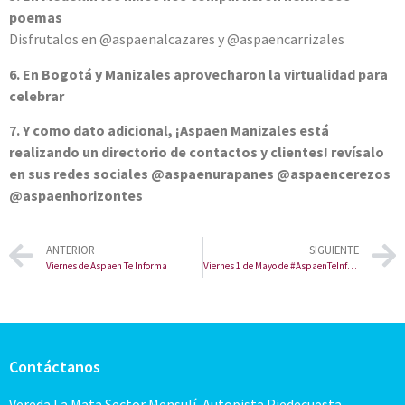
poemas
Disfrutalos en @aspaenalcazares y @aspaencarrizales
6. En Bogotá y Manizales aprovecharon la virtualidad para
celebrar
7. Y como dato adicional, ¡Aspaen Manizales está
realizando un directorio de contactos y clientes! revísalo
en sus redes sociales @aspaenurapanes @aspaencerezos
@aspaenhorizontes
ANTERIOR
SIGUIENTE
Viernes de Aspaen Te Informa
Viernes 1 de Mayo de #AspaenTeInforma
Contáctanos
Vereda La Mata Sector Mensulí, Autopista Piedecuesta,