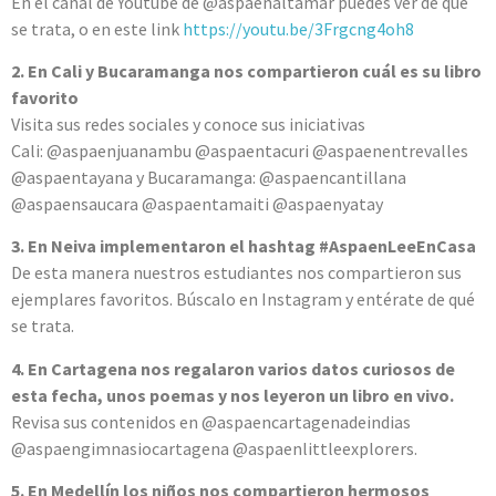
En el canal de Youtube de @aspaenaltamar puedes ver de qué
se trata, o en este link
https://youtu.be/3Frgcng4oh8
2. En Cali y Bucaramanga nos compartieron cuál es su libro
favorito
Visita sus redes sociales y conoce sus iniciativas
Cali: @aspaenjuanambu @aspaentacuri @aspaenentrevalles
@aspaentayana y Bucaramanga: @aspaencantillana
@aspaensaucara @aspaentamaiti @aspaenyatay
3. En Neiva implementaron el hashtag #AspaenLeeEnCasa
De esta manera nuestros estudiantes nos compartieron sus
ejemplares favoritos. Búscalo en Instagram y entérate de qué
se trata.
4. En Cartagena nos regalaron varios datos curiosos de
esta fecha, unos poemas y nos leyeron un libro en vivo.
Revisa sus contenidos en @aspaencartagenadeindias
@aspaengimnasiocartagena @aspaenlittleexplorers.
5. En Medellín los niños nos compartieron hermosos