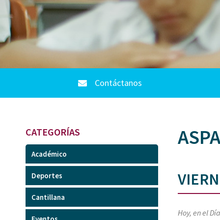
Contáctanos
ASPA
CATEGORÍAS
Académico
VIERN
Deportes
Cantillana
Hoy, en el Dí
Eventos