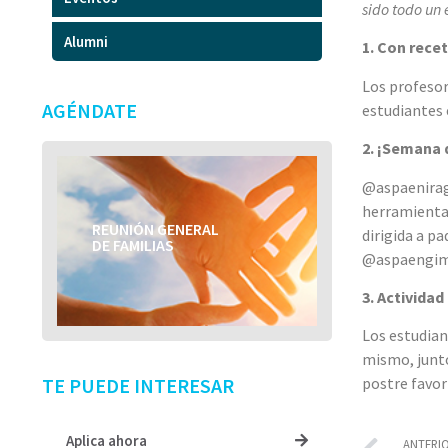
sido todo un 
Alumni
1. Con recet
Los profeso
AGÉNDATE
estudiantes e
2. ¡Semana 
@aspaeniragu
herramientas
REUNIÓN GENERAL
dirigida a p
TÍTULO DEL EVENTO
DE FAMILIAS
@aspaengimn
3. Activida
Los estudian
mismo, junto
TE PUEDE INTERESAR
postre favor
Aplica ahora
ANTERI