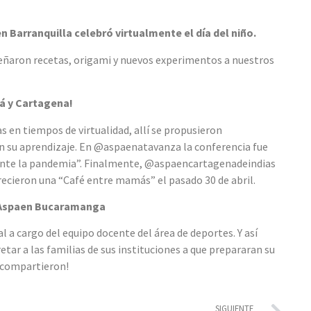
n Barranquilla celebró virtualmente el día del niño.
aron recetas, origami y nuevos experimentos a nuestros
tá y Cartagena!
 en tiempos de virtualidad, allí se propusieron
en su aprendizaje. En @aspaenatavanza la conferencia fue
durante la pandemia”. Finalmente, @aspaencartagenadeindias
ieron una “Café entre mamás” el pasado 30 de abril.
de Aspaen Bucaramanga
 a cargo del equipo docente del área de deportes. Y así
r a las familias de sus instituciones a que prepararan su
s compartieron!
SIGUIENTE