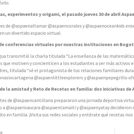
éxito.
as, experimentos y origami, el pasado jueves 30 de abril Aspae
res de @aspaenaltamar @aspaencorales y @aspaenoceankids enseñ
n un divertido espacio virtual.
de conferencias virtuales por nuestras instituciones en Bogo
a transmitió la charla titulada “La enseñanza de las matemáticas
 que motiven y concienticen a los estudiantes a ser más activos 
adres, titulada “sé el protagonista de tus relaciones familiares 
asiocartagena @aspaenlittleexplorers y @aspaenpepegrillo ofrec
d de la amistad y Reto de Recetas en familia: dos iniciativas 
tes de @aspaencantillana prepararon una jornada deportiva virtual
 a @aspaensaucara @aspaentamaiti y @aspaenyatay decidieron reta
ito en familia. ¡Visita sus redes sociales y entérate qué recetas no
OR