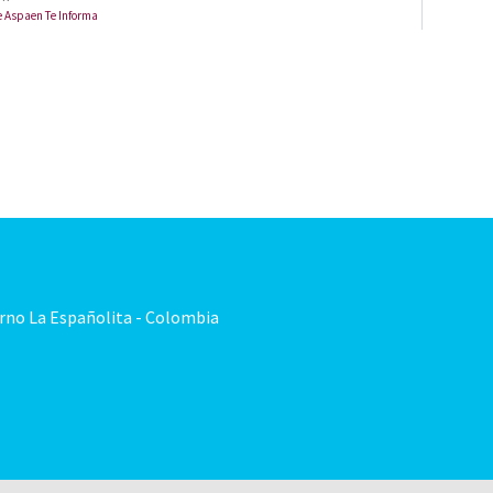
e Aspaen Te Informa
orno La Españolita - Colombia