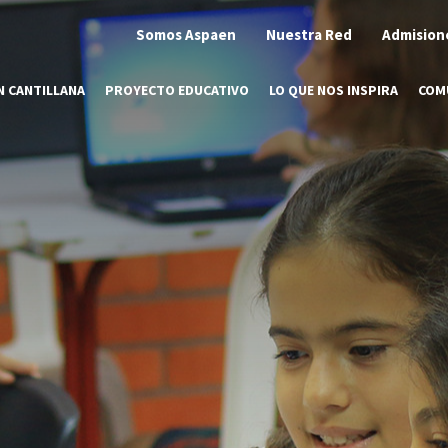
Somos Aspaen
Nuestra Red
Admision
N CANTILLANA
PROYECTO EDUCATIVO
LO QUE NOS INSPIRA
COM