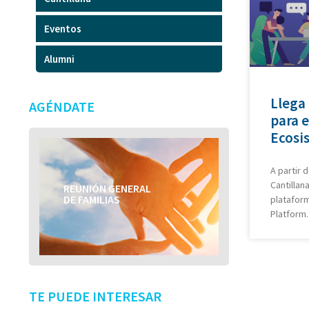
Eventos
Alumni
Llega
AGÉNDATE
para 
Ecosi
A partir 
Cantillan
REUNIÓN GENERAL
TÍTULO DEL EVENTO
DE FAMILIAS
plataform
Platform.
TE PUEDE INTERESAR