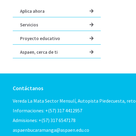
Aplica ahora
Servicios
Proyecto educativo
Aspaen, cerca de ti
Contáctanos
Vereda La Mata Sector Mensulí, Autopista Piedecuesta, ret
Informaciones: +(57) 317 4412957
Admisiones: +(57) 317 6547178
aspaenbucaramanga@aspaen.edu.co