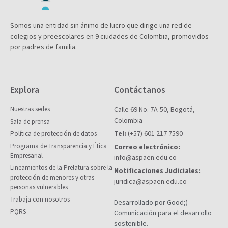
Somos una entidad sin ánimo de lucro que dirige una red de
colegios y preescolares en 9 ciudades de Colombia, promovidos
por padres de familia.
Explora
Contáctanos
Nuestras sedes
Calle 69 No. 7A-50, Bogotá,
Colombia
Sala de prensa
Tel:
(+57) 601 217 7590
Política de protección de datos
Programa de Transparencia y Ética
Correo electrónico:
Empresarial
info@aspaen.edu.co
Lineamientos de la Prelatura sobre la
Notificaciones Judiciales:
protección de menores y otras
juridica@aspaen.edu.co
personas vulnerables
Trabaja con nosotros
Desarrollado por Good;)
PQRS
Comunicación para el desarrollo
sostenible.