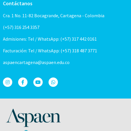
Contáctanos
Cra. 1 No. 11-82 Bocagrande, Cartagena - Colombia
(+57) 316 254 3357
Admisiones: Tel / WhatsApp: (+57) 317 442 0161
Facturación: Tel / WhatsApp: (+57) 318 487 3771
aspaencartagena@aspaen.edu.co