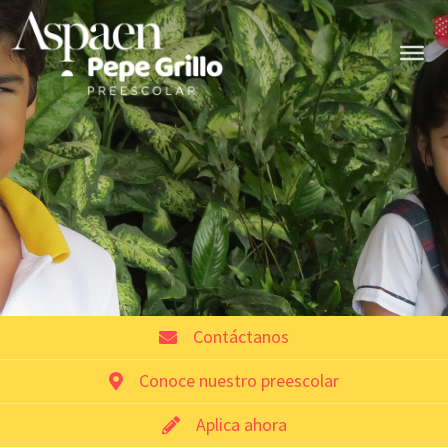
Contáctanos
Conoce nuestro preescolar
Aplica ahora