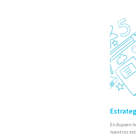
Estrate
En Aspaen h
nuestros est