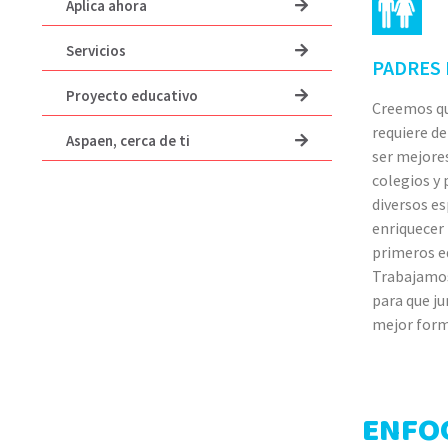
Aplica ahora
Servicios
PADRES 
Proyecto educativo
Creemos qu
requiere d
Aspaen, cerca de ti
ser mejores
colegios y
diversos e
enriquecer 
primeros ed
Trabajamos
para que ju
mejor form
ENFO