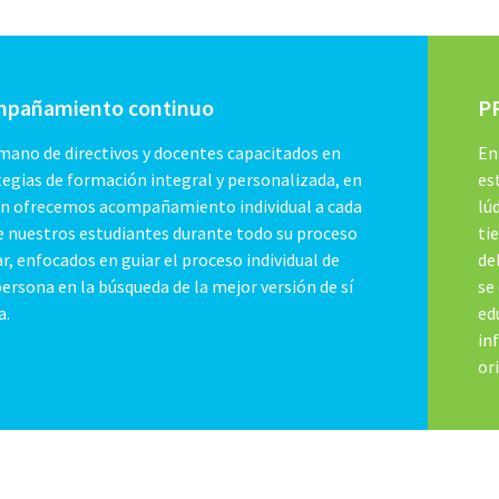
pañamiento continuo
P
 mano de directivos y docentes capacitados en
En
tegias de formación integral y personalizada, en
es
n ofrecemos acompañamiento individual a cada
lú
e nuestros estudiantes durante todo su proceso
ti
r, enfocados en guiar el proceso individual de
de
ersona en la búsqueda de la mejor versión de sí
se
a.
ed
in
or