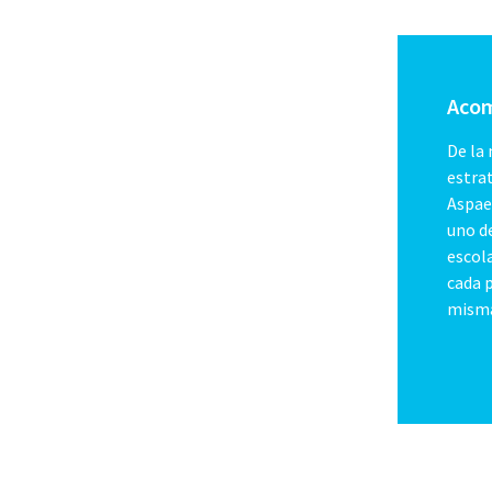
Acom
De la
estra
Aspae
uno d
escola
cada p
mism