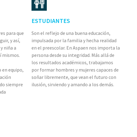
ESTUDIANTES
es para que
Son el reflejo de una buena educación,
uir, y así,
impulsada por la familia y hecha realidad
y niña a
en el preescolar. En Aspaen nos importa la
sí mismos.
persona desde su integridad. Más allá de
los resultados académicos, trabajamos
o en equipo,
por formar hombres y mujeres capaces de
vación
soñar libremente, que vean el futuro con
ndo siempre
ilusión, sirviendo y amando a los demás.
ada