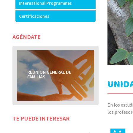
International Programmes
Certificaciones
AGÉNDATE
REUNIÓN GENERAL DE
REUNIÓN GENERAL DE
FAMILIAS
FAMILIAS
UNIDA
En los estud
los profesor
TE PUEDE INTERESAR