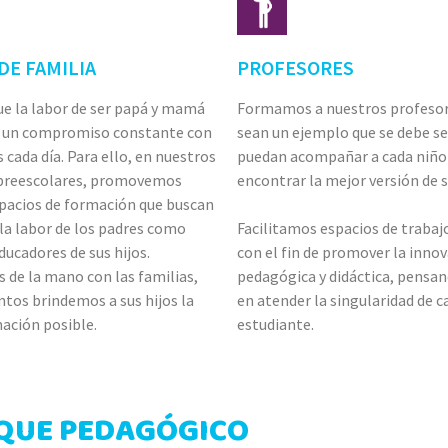
DE FAMILIA
PROFESORES
e la labor de ser papá y mamá
Formamos a nuestros profesor
e un compromiso constante con
sean un ejemplo que se debe seg
 cada día. Para ello, en nuestros
puedan acompañar a cada niño 
 preescolares, promovemos
encontrar la mejor versión de 
spacios de formación que buscan
la labor de los padres como
Facilitamos espacios de trabaj
ucadores de sus hijos.
con el fin de promover la inno
 de la mano con las familias,
pedagógica y didáctica, pensa
ntos brindemos a sus hijos la
en atender la singularidad de c
ación posible.
estudiante.
QUE PEDAGÓGICO