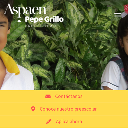
Contáctanos
Conoce nuestro preescolar
Aplica ahora