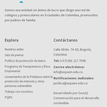
Somos una entidad sin ánimo de lucro que dirige una red de
colegios y preescolares en 9 ciudades de Colombia, promovidos
por padres de familia.
Explora
Contáctanos
Nuestras sedes
Calle 69 No. 7A-50, Bogotá,
Colombia
Sala de prensa
Tel:
(+57) 601 217 7590
Política de protección de datos
Programa de Transparencia y Ética
Correo electrónico:
Empresarial
info@aspaen.edu.co
Lineamientos de la Prelatura sobre la
Notificaciones Judiciales:
protección de menores y otras
juridica@aspaen.edu.co
personas vulnerables
Trabaja con nosotros
Desarrollado por Good;)
PQRS
Comunicación para el desarrollo
sostenible.