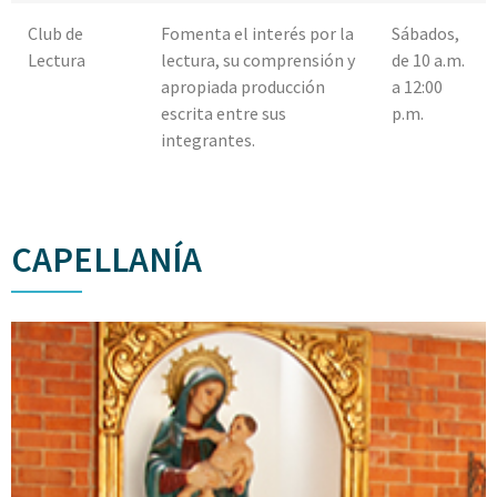
Club de
Fomenta el interés por la
Sábados,
Lectura
lectura, su comprensión y
de 10 a.m.
apropiada producción
a 12:00
escrita entre sus
p.m.
integrantes.
CAPELLANÍA