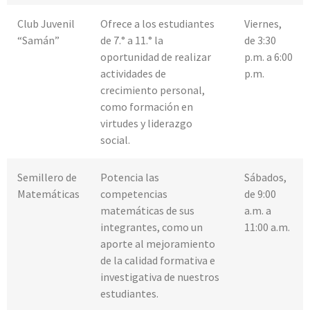
Club Juvenil
Ofrece a los estudiantes
Viernes,
“Samán”
de 7.° a 11.° la
de 3:30
oportunidad de realizar
p.m. a 6:00
actividades de
p.m.
crecimiento personal,
como formación en
virtudes y liderazgo
social.
Semillero de
Potencia las
Sábados,
Matemáticas
competencias
de 9:00
matemáticas de sus
a.m. a
integrantes, como un
11:00 a.m.
aporte al mejoramiento
de la calidad formativa e
investigativa de nuestros
estudiantes.