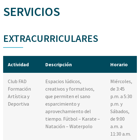
SERVICIOS
EXTRACURRICULARES
Actividad
Descripción
Horario
Club FAD
Espacios lúdicos,
Miércoles,
Formación
creativos y formativos,
de 3:45
Artística y
que permiten el sano
p.m. a 5:30
Deportiva
esparcimiento y
p.m. y
aprovechamiento del
Sábados,
tiempo. Fútbol – Karate –
de 9:00
Natación – Waterpolo
a.m. a
11:30 a.m.