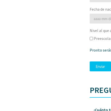
Fecha de na
Nivel al que 
Preescola
Pronto serás
Enviar
PREG
¿Cuánto t