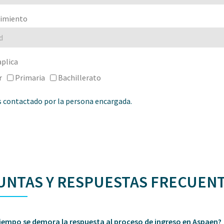
cimiento
aplica
r
Primaria
Bachillerato
 contactado por la persona encargada.
UNTAS Y RESPUESTAS FRECUEN
iempo se demora la respuesta al proceso de ingreso en Aspaen?