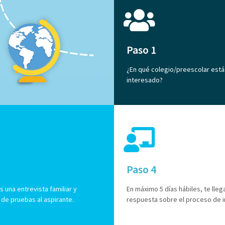
Paso 1
¿En qué colegio/preescolar está
interesado?
Paso 4
 una entrevista familiar y
En máximo 5 días hábiles, te llega
 de pruebas al aspirante.
respuesta sobre el proceso de 