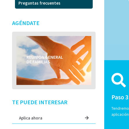
Preguntas frecuentes
AGÉNDATE
REUNIÓN GENERAL
TÍTULO DEL EVENTO
DE FAMILIAS
Paso 3
TE PUEDE INTERESAR
Tendremos
aplicación
Aplica ahora