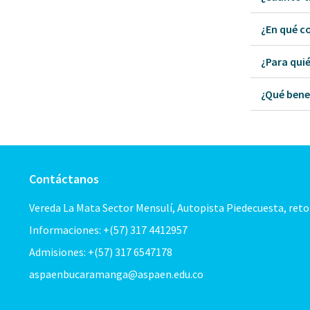
¿En qué co
¿Para quié
¿Qué benef
Contáctanos
Vereda La Mata Sector Mensulí, Autopista Piedecuesta, ret
Informaciones: +(57) 317 4412957
Admisiones: +(57) 317 6547178
aspaenbucaramanga@aspaen.edu.co