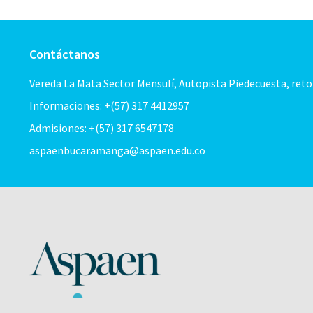
Contáctanos
Vereda La Mata Sector Mensulí, Autopista Piedecuesta, ret
Informaciones: +(57) 317 4412957
Admisiones: +(57) 317 6547178
aspaenbucaramanga@aspaen.edu.co