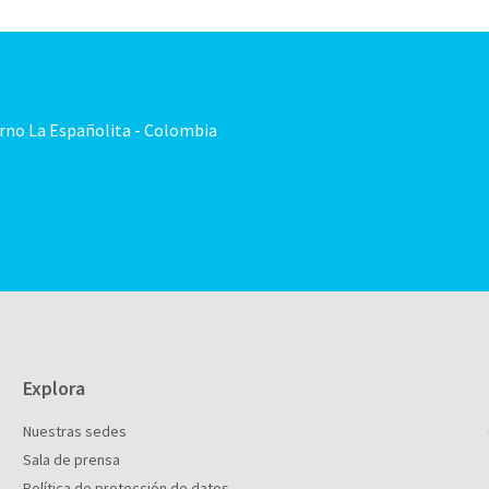
orno La Españolita - Colombia
Explora
Nuestras sedes
Sala de prensa
Política de protección de datos