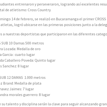
udiantes entrenaron y perseveraron, logrando así excelentes res
l de atletismo: Cross Country.
omingo 14 de febrero, se realizó en Bucaramanga el primer CROS
 atletas, logró ubicarse en las primeras posiciones junto a la dele
es a nuestras deportistas que participaron en las diferentes catego
 SUB 10 Damas 500 metros
ra Lozada: Medalla de oro
a Garcia : cuarto lugar
da Caballero Poveda: Quinto lugar
os Sanchez: 8 lugar
SUB 12 DAMAS 1.000 metros
z Brand: Medalla de plata
havez Jaimes: 7 lugar
andra morales guerrero: 8 lugar
su talento y disciplina serán la clave para seguir alcanzando gran