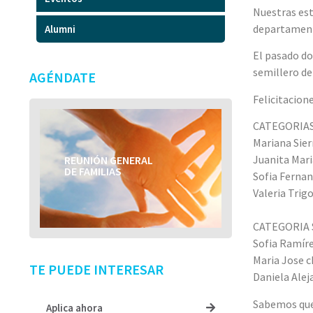
Nuestras est
departamenta
Alumni
El pasado d
semillero de
AGÉNDATE
Felicitacion
CATEGORIAS
Mariana Sier
Juanita Mari
REUNIÓN GENERAL
TÍTULO DEL EVENTO
DE FAMILIAS
Sofia Fernan
Valeria Trig
CATEGORIA 
Sofia Ramíre
Maria Jose c
TE PUEDE INTERESAR
Daniela Alej
Sabemos que 
Aplica ahora