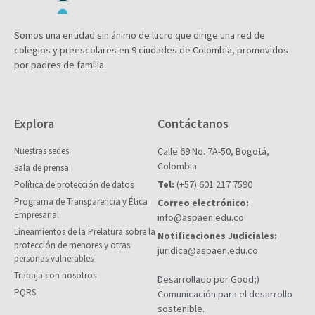
Somos una entidad sin ánimo de lucro que dirige una red de
colegios y preescolares en 9 ciudades de Colombia, promovidos
por padres de familia.
Explora
Contáctanos
Nuestras sedes
Calle 69 No. 7A-50, Bogotá,
Colombia
Sala de prensa
Tel:
(+57) 601 217 7590
Política de protección de datos
Programa de Transparencia y Ética
Correo electrónico:
Empresarial
info@aspaen.edu.co
Lineamientos de la Prelatura sobre la
Notificaciones Judiciales:
protección de menores y otras
juridica@aspaen.edu.co
personas vulnerables
Trabaja con nosotros
Desarrollado por Good;)
PQRS
Comunicación para el desarrollo
sostenible.