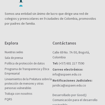
Somos una entidad sin ánimo de lucro que dirige una red de
colegios y preescolares en 9 ciudades de Colombia, promovidos
por padres de familia.
Explora
Contáctanos
Nuestras sedes
Calle 69 No. 7A-50, Bogotá,
Colombia
Sala de prensa
Tel:
(+57) 601 217 7590
Política de protección de datos
Programa de Transparencia y Ética
Correo electrónico:
Empresarial
info@aspaen.edu.co
Lineamientos de la Prelatura sobre la
Notificaciones Judiciales:
protección de menores y otras
juridica@aspaen.edu.co
personas vulnerables
Trabaja con nosotros
Desarrollado por Good;)
PQRS
Comunicación para el desarrollo
sostenible.