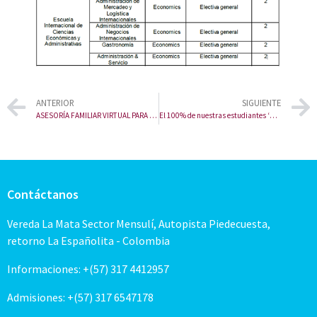
ANTERIOR
SIGUIENTE
ASESORÍA FAMILIAR VIRTUAL PARA LAS FAMILIAS ASPAEN
El 100% de nuestras estudiantes ‘Class 2020’, recibieron el Diploma Internacional AICE
Contáctanos
Vereda La Mata Sector Mensulí, Autopista Piedecuesta,
retorno La Españolita - Colombia
Informaciones: +(57) 317 4412957
Admisiones: +(57) 317 6547178