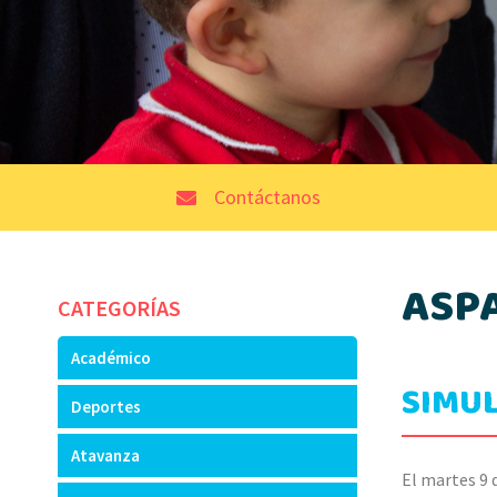
Contáctanos
ASP
CATEGORÍAS
Académico
SIMU
Deportes
Atavanza
El martes 9 