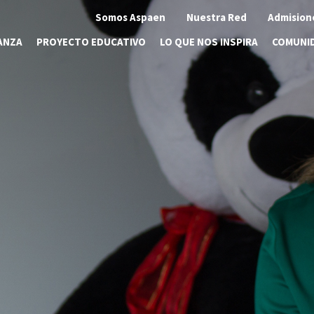
Somos Aspaen
Nuestra Red
Admision
ANZA
PROYECTO EDUCATIVO
LO QUE NOS INSPIRA
COMUNI