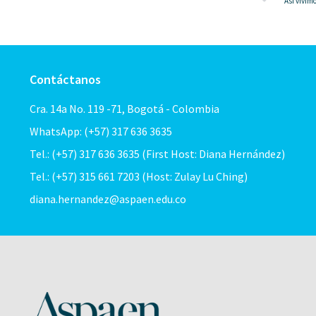
Así vivim
Contáctanos
Cra. 14a No. 119 -71, Bogotá - Colombia
WhatsApp: (+57) 317 636 3635
Tel.: (+57) 317 636 3635 (First Host: Diana Hernández)
Tel.: (+57) 315 661 7203 (Host: Zulay Lu Ching)
diana.hernandez@aspaen.edu.co