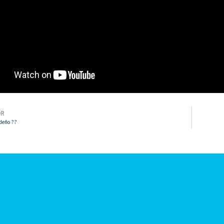
OR
deño ??