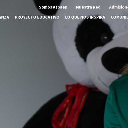
Somos Aspaen
Nuestra Red
Admision
ANZA
PROYECTO EDUCATIVO
LO QUE NOS INSPIRA
COMUNI