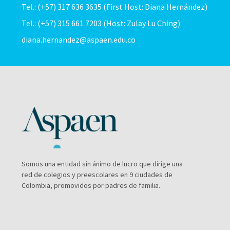
Tel.: (+57) 317 636 3635 (First Host: Diana Hernández)
Tel.: (+57) 315 661 7203 (Host: Zulay Lu Ching)
diana.hernandez@aspaen.edu.co
Somos una entidad sin ánimo de lucro que dirige una
red de colegios y preescolares en 9 ciudades de
Colombia, promovidos por padres de familia.