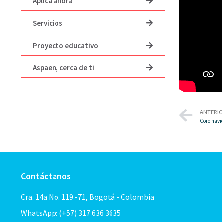
Aplica ahora
Servicios
Proyecto educativo
Aspaen, cerca de ti
ANTERI
Coro navi
Contáctanos
Cra. 14a No. 119 -71, Bogotá - Colombia
WhatsApp: (+57) 317 636 3635