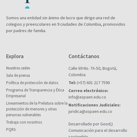
Somos una entidad sin ánimo de lucro que dirige una red de
colegios y preescolares en 9 ciudades de Colombia, promovidos
por padres de familia.
Explora
Contáctanos
Nuestras sedes
Calle 69 No. 7A-50, Bogotá,
Colombia
Sala de prensa
Tel:
(+57) 601 217 7590
Política de protección de datos
Programa de Transparencia y Ética
Correo electrónico:
Empresarial
info@aspaen.edu.co
Lineamientos de la Prelatura sobre la
Notificaciones Judiciales:
protección de menores y otras
juridica@aspaen.edu.co
personas vulnerables
Trabaja con nosotros
Desarrollado por Good;)
PQRS
Comunicación para el desarrollo
sostenible.