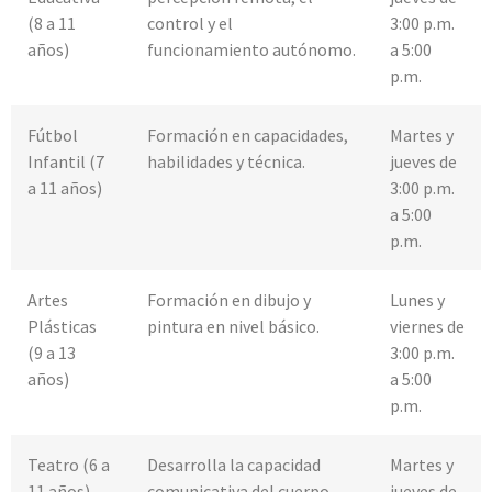
(8 a 11
control y el
3:00 p.m.
años)
funcionamiento autónomo.
a 5:00
p.m.
Fútbol
Formación en capacidades,
Martes y
Infantil (7
habilidades y técnica.
jueves de
a 11 años)
3:00 p.m.
a 5:00
p.m.
Artes
Formación en dibujo y
Lunes y
Plásticas
pintura en nivel básico.
viernes de
(9 a 13
3:00 p.m.
años)
a 5:00
p.m.
Teatro (6 a
Desarrolla la capacidad
Martes y
11 años)
comunicativa del cuerpo,
jueves de