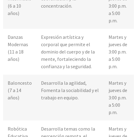
(6 a 10
concentración.
3:00 p.m.
años)
a 5:00
p.m.
Danzas
Expresión artística y
Martes y
Modernas
corporal que permite el
jueves de
(11 a 18
dominio del cuerpo y de la
3:00 p.m.
años)
mente, fortaleciendo la
a 5:00
confianza y la seguridad.
p.m.
Baloncesto
Desarrolla la agilidad,
Martes y
(7 a 14
Fomenta la sociabilidad y el
jueves de
años)
trabajo en equipo.
3:00 p.m.
a 5:00
p.m.
Robótica
Desarrolla temas como la
Martes y
Educativa
percepción remota, el
jueves de