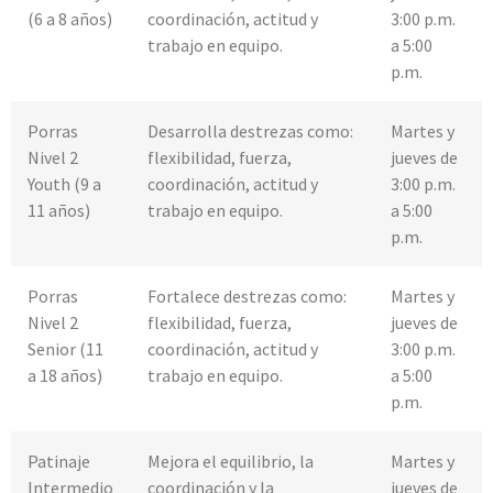
(6 a 8 años)
coordinación, actitud y
3:00 p.m.
trabajo en equipo.
a 5:00
p.m.
Porras
Desarrolla destrezas como:
Martes y
Nivel 2
flexibilidad, fuerza,
jueves de
Youth (9 a
coordinación, actitud y
3:00 p.m.
11 años)
trabajo en equipo.
a 5:00
p.m.
Porras
Fortalece destrezas como:
Martes y
Nivel 2
flexibilidad, fuerza,
jueves de
Senior (11
coordinación, actitud y
3:00 p.m.
a 18 años)
trabajo en equipo.
a 5:00
p.m.
Patinaje
Mejora el equilibrio, la
Martes y
Intermedio
coordinación y la
jueves de