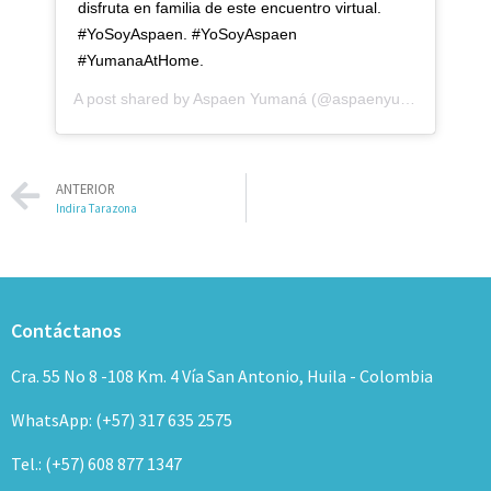
disfruta en familia de este encuentro virtual.
#YoSoyAspaen. #YoSoyAspaen
#YumanaAtHome.
A post shared by
Aspaen Yumaná
(@aspaenyumana) on
Ju
ANTERIOR
Indira Tarazona
Contáctanos
Cra. 55 No 8 -108 Km. 4 Vía San Antonio, Huila - Colombia
WhatsApp: (+57) 317 635 2575
Tel.: (+57) 608 877 1347