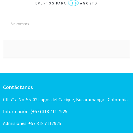
8TH
EVENTOS PARA
AGOSTO
Sin eventos
Contáctanos
Cll. 71a No. 55-02 Lagos del Cacique, Bucaramanga - Colombia
Información: (+57) 318 711 7925
Admisiones: +57 318 7117925