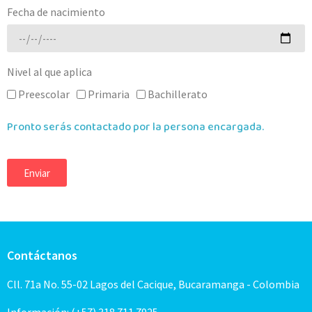
Fecha de nacimiento
Nivel al que aplica
Preescolar
Primaria
Bachillerato
Pronto serás contactado por la persona encargada.
Enviar
Contáctanos
Cll. 71a No. 55-02 Lagos del Cacique, Bucaramanga - Colombia