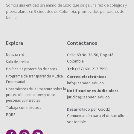
Somos una entidad sin ánimo de lucro que dirige una red de colegios y
preescolares en 9 ciudades de Colombia, promovidos por padres de
familia.
Explora
Contáctanos
Nuestra red
Calle 69 No. 7A-50, Bogotá,
Colombia
Sala de prensa
Tel:
(+57) 601 217 7590
Política de protección de datos
Programa de Transparencia y Ética
Correo electrónico:
Empresarial
info@aspaen.edu.co
Lineamientos de la Prelatura sobre la
Notificaciones Judiciales:
protección de menores y otras
juridica@aspaen.edu.co
personas vulnerables
Trabaja con nosotros
Desarrollado por Good;)
PQRS
Comunicación para el desarrollo
sostenible.