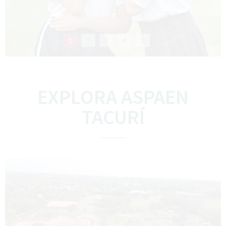
1
2
3
4
5
EXPLORA ASPAEN
TACURÍ