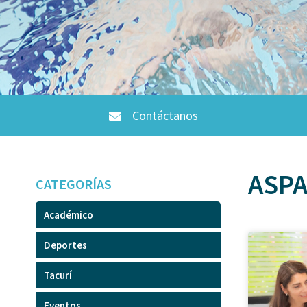
Contáctanos
ASPA
CATEGORÍAS
Académico
Deportes
Tacurí
Eventos