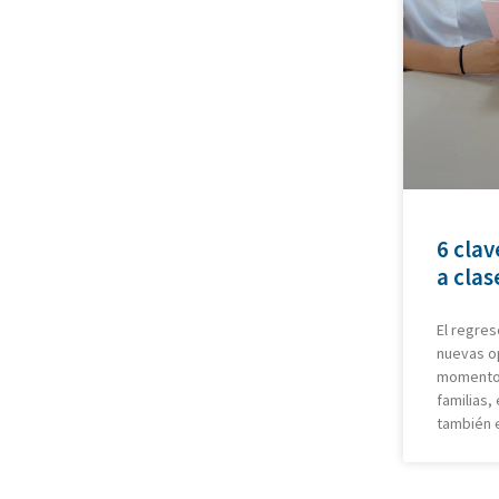
6 clav
a clas
El regres
nuevas o
momentos
familias,
también e