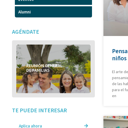
Alumni
AGÉNDATE
Pensa
niños 
REUNIÓN GENERAL
REUNIÓN GENERAL
DE FAMILIAS
DE FAMILIAS
El arte d
pensamien
de las h
para el f
en
TE PUEDE INTERESAR
Aplica ahora