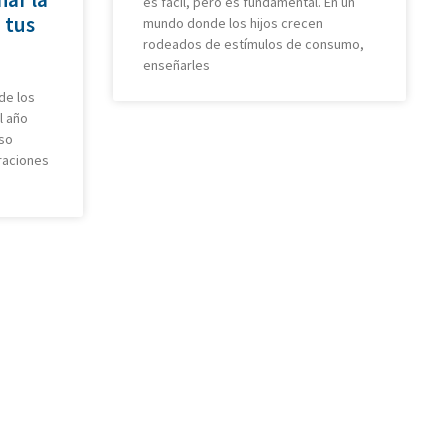
es fácil, pero es fundamental. En un
 tus
mundo donde los hijos crecen
rodeados de estímulos de consumo,
enseñarles
de los
l año
eso
braciones