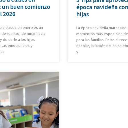
: un buen comienzo
época navideña con
l 2026
hijas
o a clases en enero es un
La época navideña marca uno 
e reinicio, de mirar hacia
momentos más especiales de
y de darle a los hijos
para las familias. Entre el rec
ntas emocionales y
escolar, la ilusión de las cele
cas
y