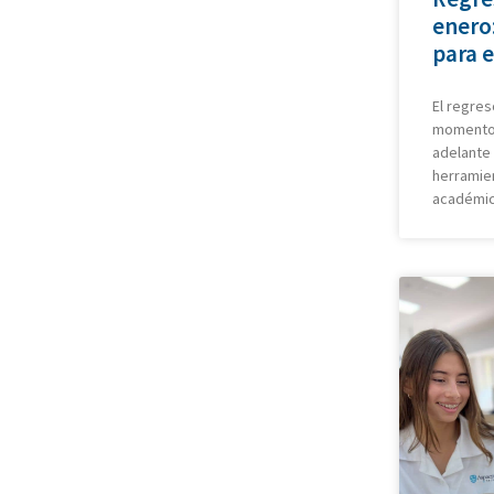
enero
para e
El regres
momento d
adelante 
herramie
académi