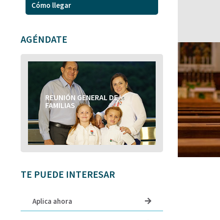
Cómo llegar
AGÉNDATE
REUNIÓN GENERAL DE
REUNIÓN GENERAL DE
FAMILIAS
FAMILIAS
TE PUEDE INTERESAR
Aplica ahora