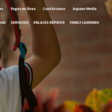
es
Pagos en línea
Contáctanos
Aspaen Media
DAD
SERVICIOS
ENLACES RÁPIDOS
FAMILY LEARNING