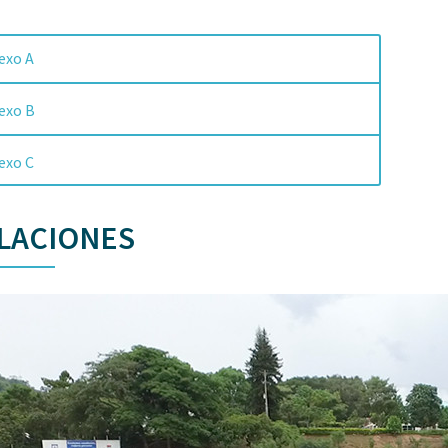
exo A
exo B
exo C
LACIONES