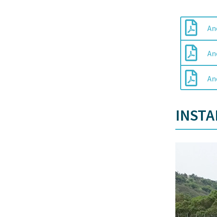
An
An
An
INSTA