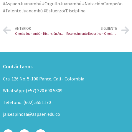
#AspaenJuanambú #OrgulloJuanambú #NataciónCampeón
#TalentoJuanambú #EsfuerzoYDisciplina
ANTERIOR
SIGUIENTE
Orgullo Juanambú – Distinción Andrés Bello
Reconocimiento Deportivo – Orgullo Juanambú
Contáctanos
Cra. 126 No. 5-100 Pance, Cali - Colombia
WhatsApp: (+57) 320 690 5809
Teléfono: (602) 5551170
jair.espinosa@aspaen.edu.co