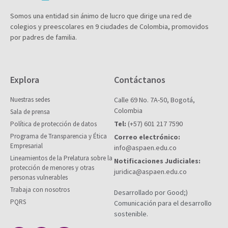
Somos una entidad sin ánimo de lucro que dirige una red de
colegios y preescolares en 9 ciudades de Colombia, promovidos
por padres de familia.
Explora
Contáctanos
Nuestras sedes
Calle 69 No. 7A-50, Bogotá,
Colombia
Sala de prensa
Tel:
(+57) 601 217 7590
Política de protección de datos
Programa de Transparencia y Ética
Correo electrónico:
Empresarial
info@aspaen.edu.co
Lineamientos de la Prelatura sobre la
Notificaciones Judiciales:
protección de menores y otras
juridica@aspaen.edu.co
personas vulnerables
Trabaja con nosotros
Desarrollado por Good;)
PQRS
Comunicación para el desarrollo
sostenible.