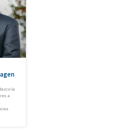
hagen
dezco la
ores a
l
icios