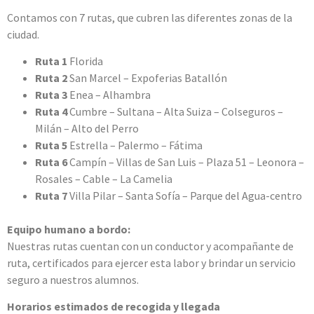
Contamos con 7 rutas, que cubren las diferentes zonas de la
ciudad.
Ruta 1
Florida
Ruta 2
San Marcel – Expoferias Batallón
Ruta 3
Enea – Alhambra
Ruta 4
Cumbre – Sultana – Alta Suiza – Colseguros –
Milán – Alto del Perro
Ruta 5
Estrella – Palermo – Fátima
Ruta 6
Campín – Villas de San Luis – Plaza 51 – Leonora –
Rosales – Cable – La Camelia
Ruta 7
Villa Pilar – Santa Sofía – Parque del Agua-centro
Equipo humano a bordo:
Nuestras rutas cuentan con un conductor y acompañante de
ruta, certificados para ejercer esta labor y brindar un servicio
seguro a nuestros alumnos.
Horarios estimados de recogida y llegada