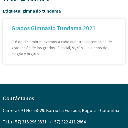
Etiqueta: gimnasio tundama
Grados Gimnasio Tundama 2021
El 6 de diciembre llevamos a cabo nuestras ceremonias de
graduación de los grados 1° inicial, 5º, 9º y 11º. Llenos de
alegría y orgullo
Contáctanos
Carrera 69 I No. 68-29. Barrio La Estrada, Bogotá - Colombia
Tel. (+57) 315 296 9531 - (+57) 322 411 2864