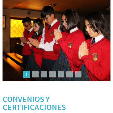
1
2
3
4
5
6
7
CONVENIOS Y
CERTIFICACIONES