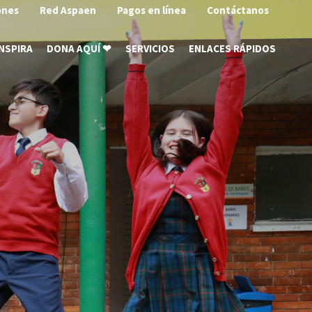
ones
Red Aspaen
Pagos en línea
Contáctanos
INSPIRA
DONA AQUÍ ❤
SERVICIOS
ENLACES RÁPIDOS