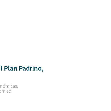
l Plan Padrino,
onómicas,
romiso