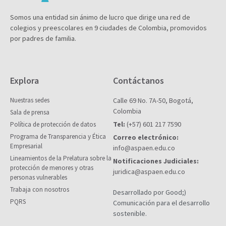
Somos una entidad sin ánimo de lucro que dirige una red de
colegios y preescolares en 9 ciudades de Colombia, promovidos
por padres de familia.
Explora
Contáctanos
Nuestras sedes
Calle 69 No. 7A-50, Bogotá,
Colombia
Sala de prensa
Tel:
(+57) 601 217 7590
Política de protección de datos
Programa de Transparencia y Ética
Correo electrónico:
Empresarial
info@aspaen.edu.co
Lineamientos de la Prelatura sobre la
Notificaciones Judiciales:
protección de menores y otras
juridica@aspaen.edu.co
personas vulnerables
Trabaja con nosotros
Desarrollado por Good;)
PQRS
Comunicación para el desarrollo
sostenible.