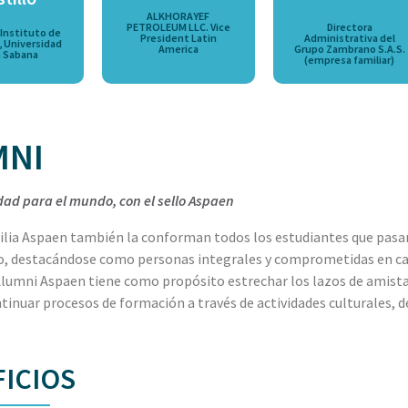
ALKHORAYEF
PETROLEUM LLC. Vice
Directora
 Instituto de
President Latin
Administrativa del
a, Universidad
America
Grupo Zambrano S.A.S.
a Sabana
(empresa familiar)
MNI
d para el mundo, con el sello Aspaen
lia Aspaen también la conforman todos los estudiantes que pasaro
o, destacándose como personas integrales y comprometidas en ca
umni Aspaen tiene como propósito estrechar los lazos de amistad
tinuar procesos de formación a través de actividades culturales, de
ICIOS