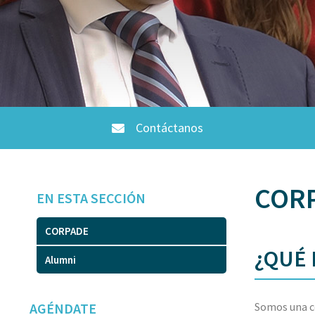
Contáctanos
COR
EN ESTA SECCIÓN
CORPADE
¿QUÉ 
Alumni
AGÉNDATE
Somos una co