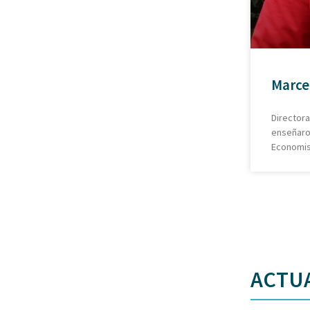
Marce
Director
enseñaron
Economis
ACTUA