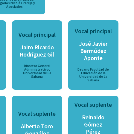
gados Nicolás Pareja y
Asociados
Vocal principal
Vocal principal
José Javier
Jairo Ricardo
Bermúdez
Rodríguez Gil
Aponte
Director General
Administrativo,
Decano Facultad de
Universidad de La
Educación de la
Sabana
Universidad de La
Sabana
Vocal suplente
Vocal suplente
Reinaldo
Gómez
Alberto Toro
Pérez
González