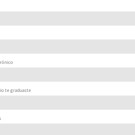
rónico
io te graduaste
s