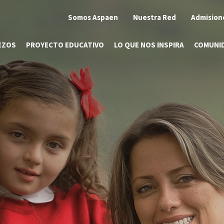
Somos Aspaen
Nuestra Red
Admision
EZOS
PROYECTO EDUCATIVO
LO QUE NOS INSPIRA
COMUNI