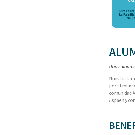
Directora
La Famili
de L
ALU
Una comunida
Nuestra fami
por el mund
comunidad Al
Aspaen y con
BENEF