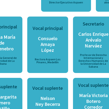
Director Ejecutivo Aspaen
abo
Secretario
principal
Vocal principal
Carlos Enrique
a María
Consuelo
Arévalo
de
Amaya
Narváez
enebro
López
Profesor de Derecho
ia General de
Internacional y
Rectora Aspaen Los
rsidad de La
Derechos Humanos de
Pinares, Medellín
abana
la Universidad de La
Sabana
Vocal suplente
suplente
Vocal suplente
María Victoria
argarita
Nelson
Botero
mero
Ney Becerra
Corredor
tillo