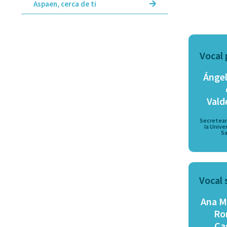
Aspaen, cerca de ti
Vocal 
Ángel
Vald
Secretear
la Unive
S
Vocal 
Ana M
Ro
Cas