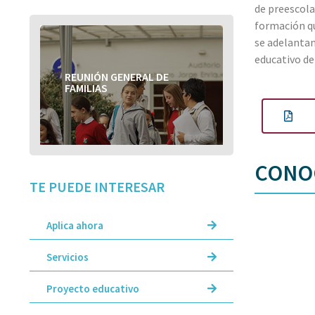
de preescola
formación qu
se adelantan
educativo de
REUNIÓN GENERAL DE
REUNIÓN GENERAL DE
FAMILIAS
FAMILIAS
CONOC
TE PUEDE INTERESAR
Aplica ahora
Servicios
Proyecto educativo