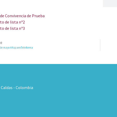
de Convivencia de Prueba
o de lista nº2
o de lista nº3
OR
8 de mayo #AspaenTeInforma
, Caldas - Colombia