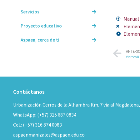
Servicios
Manual 
Proyecto educativo
Element
Element
Aspaen, cerca de ti
ANTERI
Viernes 
Contáctanos
Urbanización Cerros de la Alhambra Km. 7 vía al Magdalena
WhatsApp: (+57) 315 687 0834
Cel.: (+57) 316 874 0083
aspaenmanizales@aspaen.edu.co