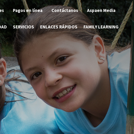
es
Pagos en línea
Contáctanos
Aspaen Media
DAD
SERVICIOS
ENLACES RÁPIDOS
FAMILY LEARNING