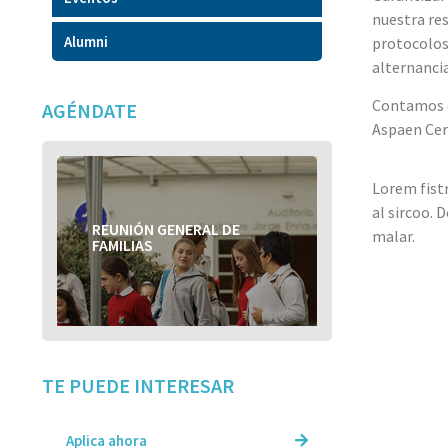
nuestra re
Alumni
protocolos
alternanci
Contamos c
AGÉNDATE
Aspaen Cer
Lorem fistr
al sircoo. 
REUNIÓN GENERAL DE
REUNIÓN GENERAL DE
malar.
FAMILIAS
FAMILIAS
TE PUEDE INTERESAR
Aplica ahora