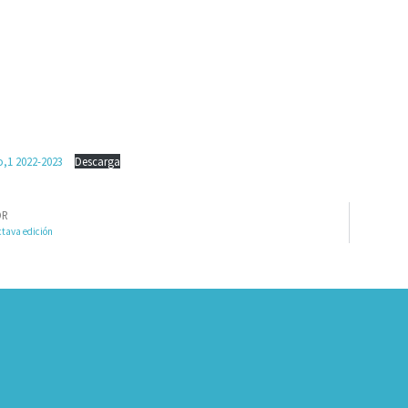
o,1 2022-2023
Descarga
OR
tava edición