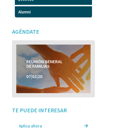
Alumni
AGÉNDATE
REUNIÓN GENERAL
REUNIÓN GENERAL
DE FAMILIAS
DE FAMILIAS
07|02|20
07|02|20
TE PUEDE INTERESAR
Aplica ahora