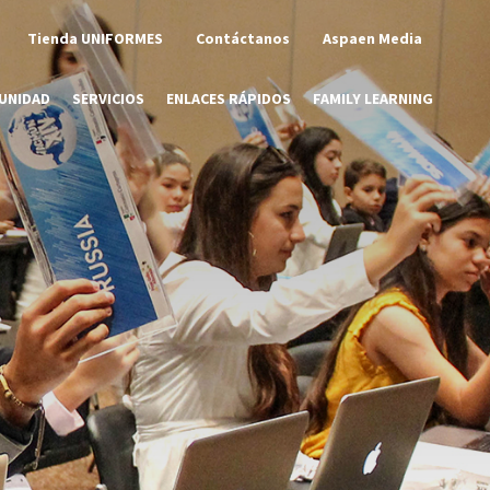
Tienda UNIFORMES
Contáctanos
Aspaen Media
UNIDAD
SERVICIOS
ENLACES RÁPIDOS
FAMILY LEARNING