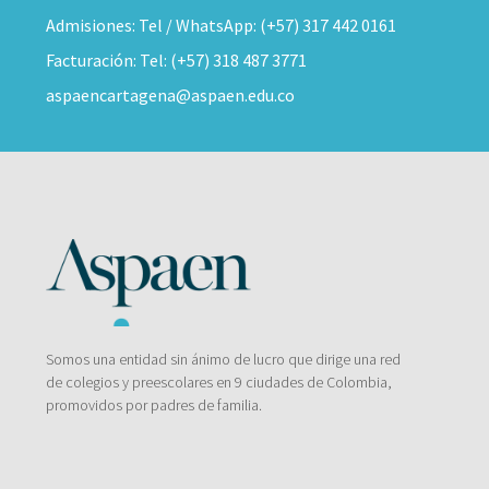
Admisiones: Tel / WhatsApp: (+57) 317 442 0161
Facturación: Tel: (+57) 318 487 3771
aspaencartagena@aspaen.edu.co
Somos una entidad sin ánimo de lucro que dirige una red
de colegios y preescolares en 9 ciudades de Colombia,
promovidos por padres de familia.