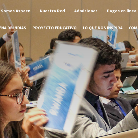
Somos Aspaen
Nuestra Red
Admisiones
Pagos en línea
NA DE INDIAS
PROYECTO EDUCATIVO
LO QUE NOS INSPIRA
COM