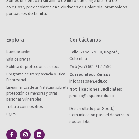
Somos una entidad sin ánimo de lucro que dirige una red de
colegios y preescolares en 9 ciudades de Colombia, promovidos
por padres de familia.
Explora
Contáctanos
Nuestras sedes
Calle 69 No. 7A-50, Bogotá,
Colombia
Sala de prensa
Tel:
(+57) 601 217 7590
Política de protección de datos
Programa de Transparencia y Ética
Correo electrónico:
Empresarial
info@aspaen.edu.co
Lineamientos de la Prelatura sobre la
Notificaciones Judiciales:
protección de menores y otras
juridica@aspaen.edu.co
personas vulnerables
Trabaja con nosotros
Desarrollado por Good;)
PQRS
Comunicación para el desarrollo
sostenible.