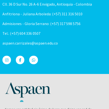
Cll. 36 D Sur No. 26 A-6 Envigado, Antioquia - Colombia
Anfitriona - Juliana Arboleda: (+57) 311 316 5010
Admisiones - Gloria Serrano: (+57) 317 598 5756
Tel.: (+57) 604 336 0507
aspaen.carrizales@aspaen.edu.co