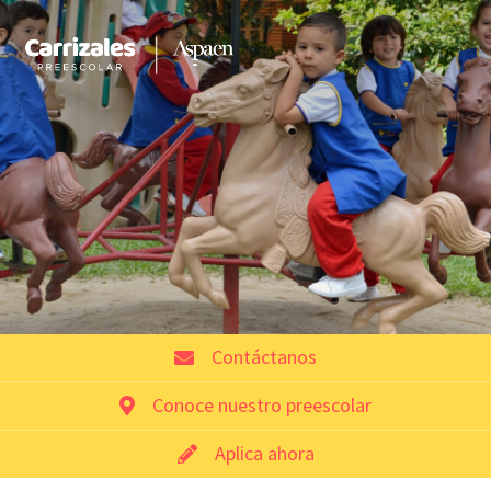
Contáctanos
Conoce nuestro preescolar
Aplica ahora