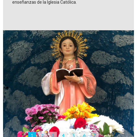
enseñanzas de la Iglesia Católica.
1
2
3
4
5
6
7