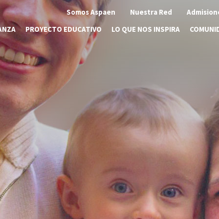
Somos Aspaen
Nuestra Red
Admision
ANZA
PROYECTO EDUCATIVO
LO QUE NOS INSPIRA
COMUNI