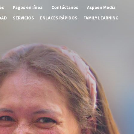
es
Pagos en línea
Contáctanos
Aspaen Media
DAD
SERVICIOS
ENLACES RÁPIDOS
FAMILY LEARNING