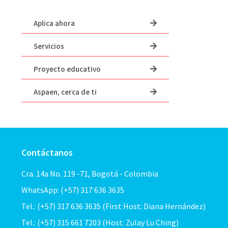
Aplica ahora
Servicios
Proyecto educativo
Aspaen, cerca de ti
Contáctanos
Cra. 14a No. 119 -71, Bogotá - Colombia
WhatsApp: (+57) 317 636 3635
Tel.: (+57) 317 636 3635 (First Host: Diana Hernández)
Tel.: (+57) 315 661 7203 (Host: Zulay Lu Ching)