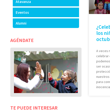
Atavanza
Eventos
Alumni
¿Celeb
los ni
octub
AGÉNDATE
A veces 
celebrar 
podemos 
ser ocasi
protecció
nuestros 
para con
inocencia
TE PUEDE INTERESAR