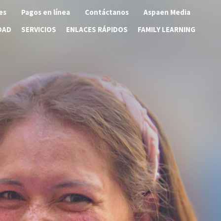
es
Pagos en línea
Contáctanos
Aspaen Media
DAD
SERVICIOS
ENLACES RÁPIDOS
FAMILY LEARNING