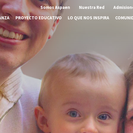
Somos Aspaen
Nuestra Red
Admision
ANZA
PROYECTO EDUCATIVO
LO QUE NOS INSPIRA
COMUNI