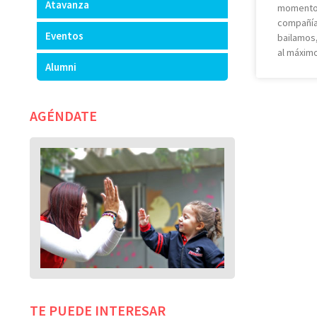
Atavanza
momentos
compañía
Eventos
bailamos
al máxim
Alumni
AGÉNDATE
TE PUEDE INTERESAR