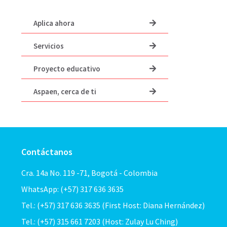
Aplica ahora
Servicios
Proyecto educativo
Aspaen, cerca de ti
Contáctanos
Cra. 14a No. 119 -71, Bogotá - Colombia
WhatsApp: (+57) 317 636 3635
Tel.: (+57) 317 636 3635 (First Host: Diana Hernández)
Tel.: (+57) 315 661 7203 (Host: Zulay Lu Ching)