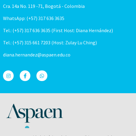
Cra. 14a No. 119 -71, Bogotá - Colombia
WhatsApp: (+57) 317 636 3635
Tel.: (+57) 317 636 3635 (First Host: Diana Hernández)
Tel.: (+57) 315 661 7203 (Host: Zulay Lu Ching)
diana.hernandez@aspaen.edu.co