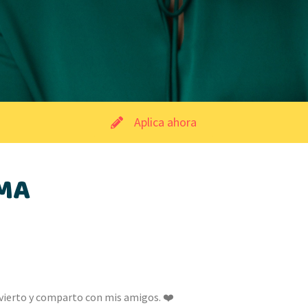
Aplica ahora
MA
ivierto y comparto con mis amigos. ❤️