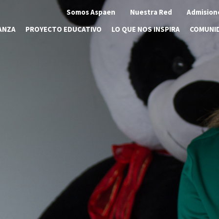
Somos Aspaen
Nuestra Red
Admision
ANZA
PROYECTO EDUCATIVO
LO QUE NOS INSPIRA
COMUNI