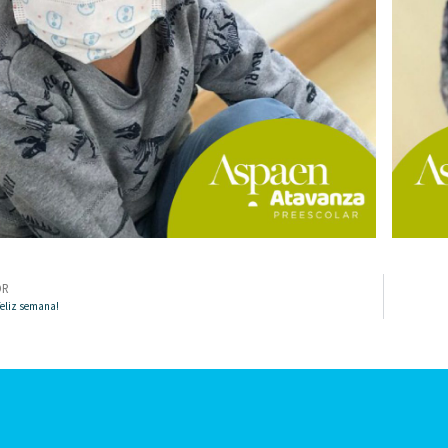
OR
feliz semana!