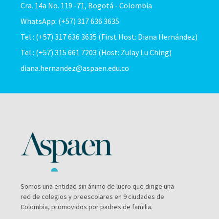
Cra. 14a No. 119 -71, Bogotá - Colombia
WhatsApp: (+57) 317 636 3635
Tel.: (+57) 317 636 3635 (First Host: Diana Hernández)
Tel.: (+57) 315 661 7203 (Host: Zulay Lu Ching)
diana.hernandez@aspaen.edu.co
Somos una entidad sin ánimo de lucro que dirige una
red de colegios y preescolares en 9 ciudades de
Colombia, promovidos por padres de familia.