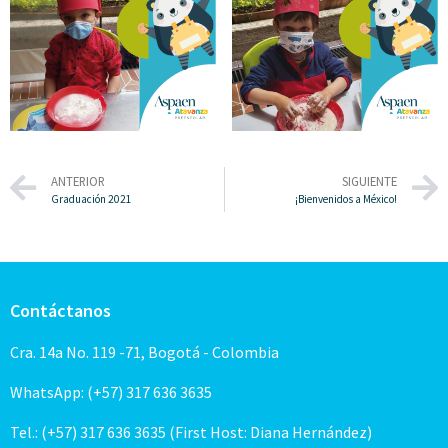
ANTERIOR
SIGUIENTE
Graduación 2021
¡Bienvenidos a México!
Contáctanos
Cra. 14a No. 119 -71, Bogotá - Colombia
WhatsApp: (+57) 317 636 3635
Tel.: (+57) 317 636 3635 (First Host: Diana Hernández)