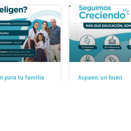
n para tu familia
Aspaen: un buen
comienzo para un 
futuro
conócenos.
En Aspaen nuestras familias 
serán lo primero.