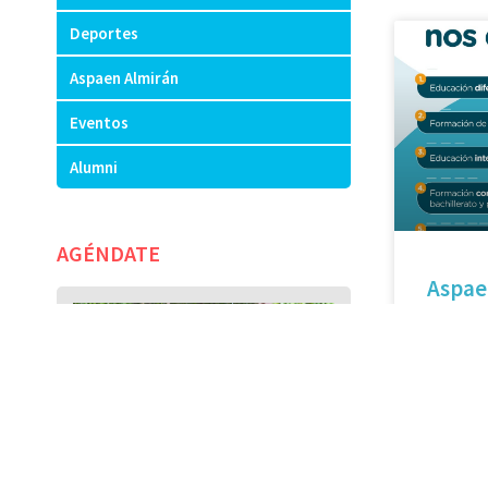
Deportes
Aspaen Almirán
Eventos
Alumni
AGÉNDATE
Aspae
Entra y 