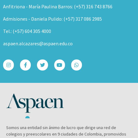
Anfitriona - María Paulina Barros: (+57) 316 743 8766
Admisiones - Daniela Pulido: (+57) 317 086 2985
Tel.: (+57) 604 305 4000
aspaen.alcazares@aspaen.edu.co
Somos una entidad sin ánimo de lucro que dirige una red de
colegios y preescolares en 9 ciudades de Colombia, promovidos