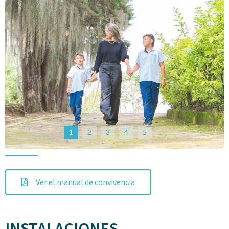
1
2
3
4
5
Ver el manual de convivencia
INSTALACIONES