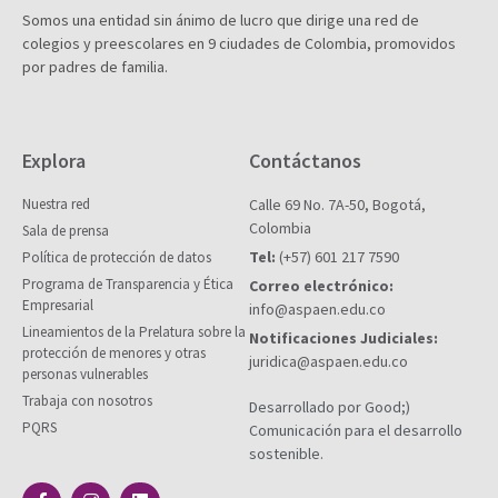
Somos una entidad sin ánimo de lucro que dirige una red de
colegios y preescolares en 9 ciudades de Colombia, promovidos
por padres de familia.
Explora
Contáctanos
Nuestra red
Calle 69 No. 7A-50, Bogotá,
Colombia
Sala de prensa
Tel:
(+57) 601 217 7590
Política de protección de datos
Programa de Transparencia y Ética
Correo electrónico:
Empresarial
info@aspaen.edu.co
Lineamientos de la Prelatura sobre la
Notificaciones Judiciales:
protección de menores y otras
juridica@aspaen.edu.co
personas vulnerables
Trabaja con nosotros
Desarrollado por Good;)
PQRS
Comunicación para el desarrollo
sostenible.