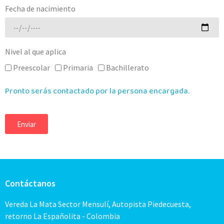
Fecha de nacimiento
Nivel al que aplica
Preescolar
Primaria
Bachillerato
Pronto serás contactado por la persona encargada.
Enviar
Contáctanos
Vereda La Mata Sector Mensulí, Autopista Piedecuesta,
retorno La Españolita - Colombia